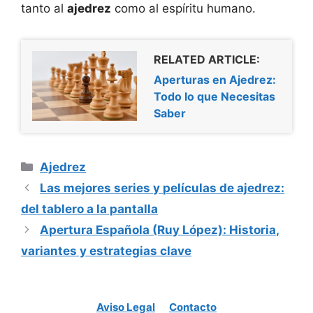
tanto al
ajedrez
como al espíritu humano.
RELATED ARTICLE:
Aperturas en Ajedrez:
Todo lo que Necesitas
Saber
Categorías
Ajedrez
Las mejores series y películas de ajedrez:
del tablero a la pantalla
Apertura Española (Ruy López): Historia,
variantes y estrategias clave
Aviso Legal
Contacto