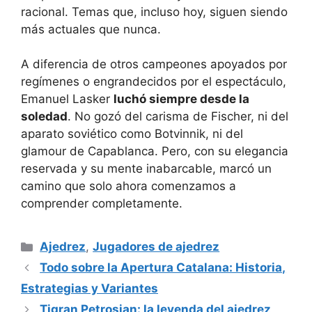
racional. Temas que, incluso hoy, siguen siendo
más actuales que nunca.
A diferencia de otros campeones apoyados por
regímenes o engrandecidos por el espectáculo,
Emanuel Lasker
luchó siempre desde la
soledad
. No gozó del carisma de Fischer, ni del
aparato soviético como Botvinnik, ni del
glamour de Capablanca. Pero, con su elegancia
reservada y su mente inabarcable, marcó un
camino que solo ahora comenzamos a
comprender completamente.
Categorías
Ajedrez
,
Jugadores de ajedrez
Todo sobre la Apertura Catalana: Historia,
Estrategias y Variantes
Tigran Petrosian: la leyenda del ajedrez