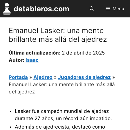
Saltar
detableros.com
Menú
al
contenido
Emanuel Lasker: una mente
brillante más allá del ajedrez
Última actualización:
2 de abril de 2025
Autor:
Isaac
Portada
»
Ajedrez
»
Jugadores de ajedrez
»
Emanuel Lasker: una mente brillante más allá
del ajedrez
Lasker fue campeón mundial de ajedrez
durante 27 años, un récord aún imbatido.
Además de ajedrecista, destacó como