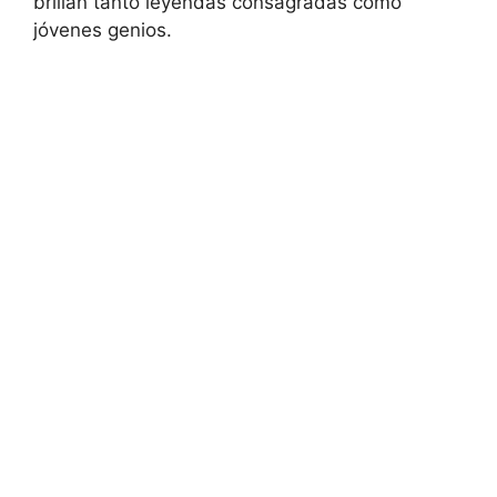
brillan tanto leyendas consagradas como
jóvenes genios.