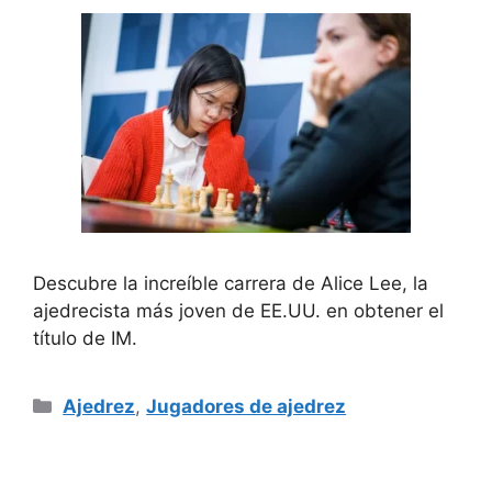
Descubre la increíble carrera de Alice Lee, la
ajedrecista más joven de EE.UU. en obtener el
título de IM.
Categorías
Ajedrez
,
Jugadores de ajedrez