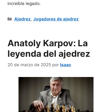
increíble legado.
Categorías
Ajedrez
,
Jugadores de ajedrez
Anatoly Karpov: La
leyenda del ajedrez
20 de marzo de 2025
por
Isaac