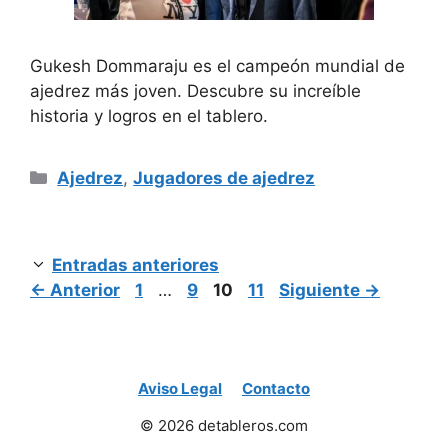
Gukesh Dommaraju es el campeón mundial de
ajedrez más joven. Descubre su increíble
historia y logros en el tablero.
Categorías
Ajedrez
,
Jugadores de ajedrez
Entradas anteriores
Página
Página
Página
Página
←
Anterior
1
…
9
10
11
Siguiente
→
Aviso Legal
Contacto
© 2026 detableros.com