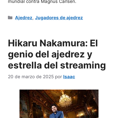
mundial contra Magnus Carlsen.
Categorías
Ajedrez
,
Jugadores de ajedrez
Hikaru Nakamura: El
genio del ajedrez y
estrella del streaming
20 de marzo de 2025
por
Isaac