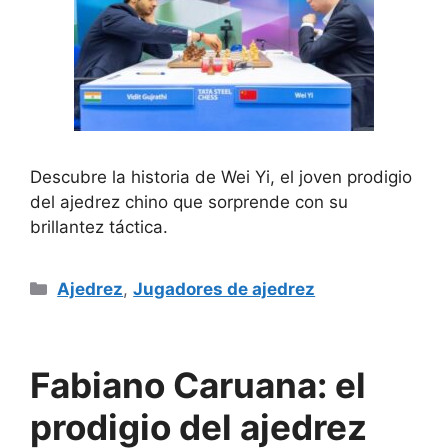
Descubre la historia de Wei Yi, el joven prodigio
del ajedrez chino que sorprende con su
brillantez táctica.
Categorías
Ajedrez
,
Jugadores de ajedrez
Fabiano Caruana: el
prodigio del ajedrez