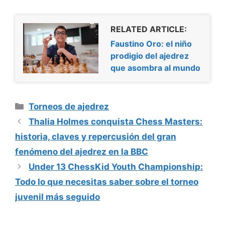
RELATED ARTICLE:
Faustino Oro: el niño
prodigio del ajedrez
que asombra al mundo
Categorías
Torneos de ajedrez
Thalia Holmes conquista Chess Masters:
historia, claves y repercusión del gran
fenómeno del ajedrez en la BBC
Under 13 ChessKid Youth Championship:
Todo lo que necesitas saber sobre el torneo
juvenil más seguido