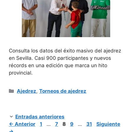
Consulta los datos del éxito masivo del ajedrez
en Sevilla. Casi 900 participantes y nuevos
récords en una edición que marca un hito
provincial.
Categorías
Ajedrez
,
Torneos de ajedrez
Entradas anteriores
Página
Página
Página
Página
Página
←
Anterior
1
…
7
8
9
…
31
Siguiente
→