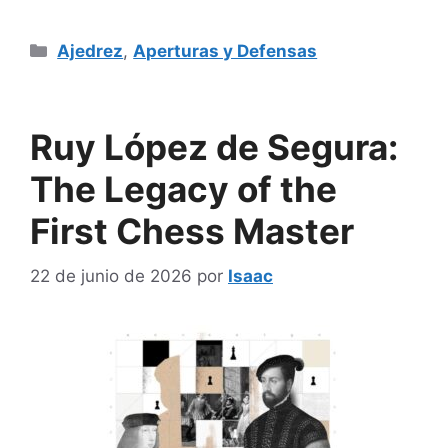
Categorías
Ajedrez
,
Aperturas y Defensas
Ruy López de Segura:
The Legacy of the
First Chess Master
22 de junio de 2026
por
Isaac