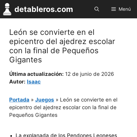
Saltar
detableros.com
Menú
al
contenido
León se convierte en el
epicentro del ajedrez escolar
con la final de Pequeños
Gigantes
Última actualización:
12 de junio de 2026
Autor:
Isaac
Portada
»
Juegos
»
León se convierte en el
epicentro del ajedrez escolar con la final de
Pequeños Gigantes
La explanada de los Pendones Leoneses