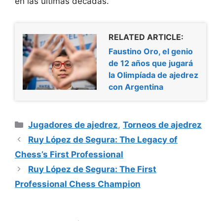
en las últimas décadas.
RELATED ARTICLE:
Faustino Oro, el genio
de 12 años que jugará
la Olimpíada de ajedrez
con Argentina
Categorías
Jugadores de ajedrez
,
Torneos de ajedrez
Ruy López de Segura: The Legacy of
Chess’s First Professional
Ruy López de Segura: The First
Professional Chess Champion