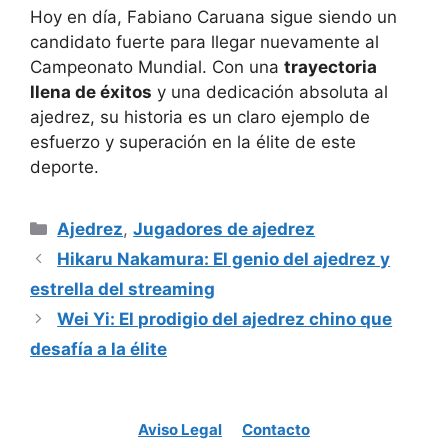
Hoy en día, Fabiano Caruana sigue siendo un
candidato fuerte para llegar nuevamente al
Campeonato Mundial. Con una
trayectoria
llena de éxitos
y una dedicación absoluta al
ajedrez, su historia es un claro ejemplo de
esfuerzo y superación en la élite de este
deporte.
Categorías
Ajedrez
,
Jugadores de ajedrez
Hikaru Nakamura: El genio del ajedrez y
estrella del streaming
Wei Yi: El prodigio del ajedrez chino que
desafía a la élite
Aviso Legal
Contacto