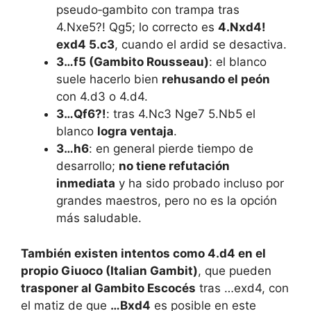
pseudo‑gambito con trampa tras
4.Nxe5?! Qg5; lo correcto es
4.Nxd4!
exd4 5.c3
, cuando el ardid se desactiva.
3…f5 (Gambito Rousseau)
: el blanco
suele hacerlo bien
rehusando el peón
con 4.d3 o 4.d4.
3…Qf6?!
: tras 4.Nc3 Nge7 5.Nb5 el
blanco
logra ventaja
.
3…h6
: en general pierde tiempo de
desarrollo;
no tiene refutación
inmediata
y ha sido probado incluso por
grandes maestros, pero no es la opción
más saludable.
También existen intentos como 4.d4 en el
propio Giuoco (Italian Gambit)
, que pueden
trasponer al Gambito Escocés
tras …exd4, con
el matiz de que
…Bxd4
es posible en este