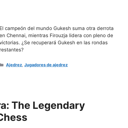
El campeón del mundo Gukesh suma otra derrota
en Chennai, mientras Firouzja lidera con pleno de
victorias. ¿Se recuperará Gukesh en las rondas
restantes?
Categorías
Ajedrez
,
Jugadores de ajedrez
a: The Legendary
 Chess