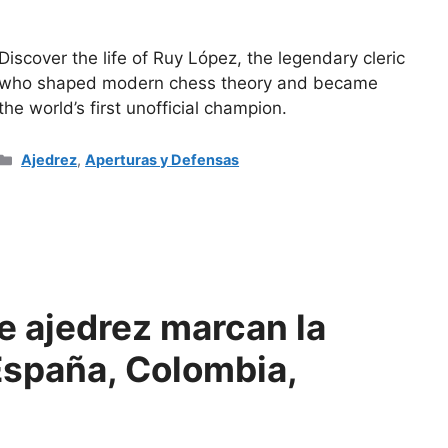
Discover the life of Ruy López, the legendary cleric
who shaped modern chess theory and became
the world’s first unofficial champion.
Categorías
Ajedrez
,
Aperturas y Defensas
e ajedrez marcan la
España, Colombia,