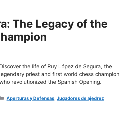
a: The Legacy of the
 Champion
Discover the life of Ruy López de Segura, the
legendary priest and first world chess champion
who revolutionized the Spanish Opening.
Categorías
Aperturas y Defensas
,
Jugadores de ajedrez