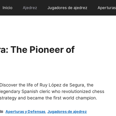
Inicio
Ajedrez
Jugadores de ajedrez
Aperturas
a: The Pioneer of
Discover the life of Ruy López de Segura, the
legendary Spanish cleric who revolutionized chess
strategy and became the first world champion.
Categorías
Aperturas y Defensas
,
Jugadores de ajedrez