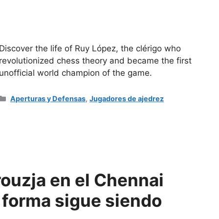
Discover the life of Ruy López, the clérigo who
revolutionized chess theory and became the first
unofficial world champion of the game.
Categorías
Aperturas y Defensas
,
Jugadores de ajedrez
ouzja en el Chennai
 forma sigue siendo